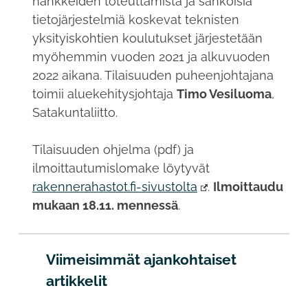
hankkeiden toteuttamista ja sähköisiä
tietojärjestelmiä koskevat teknisten
yksityiskohtien koulutukset järjestetään
myöhemmin vuoden 2021 ja alkuvuoden
2022 aikana. Tilaisuuden puheenjohtajana
toimii aluekehitysjohtaja
Timo Vesiluoma
,
Satakuntaliitto.
Tilaisuuden ohjelma (pdf) ja
ilmoittautumislomake löytyvät
rakennerahastot.fi-sivustolta
.
Ilmoittaudu
mukaan 18.11. mennessä
.
Viimeisimmät ajankohtaiset
artikkelit