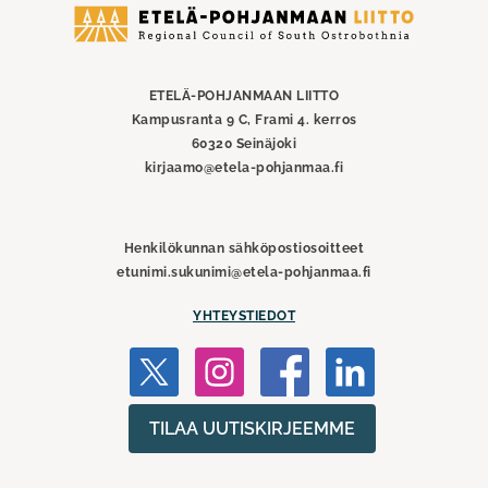
Etelä-
Pohjanmaan
liitto
ETELÄ-POHJANMAAN LIITTO
Kampusranta 9 C, Frami 4. kerros
60320 Seinäjoki
kirjaamo@etela-pohjanmaa.fi
Henkilökunnan sähköpostiosoitteet
etunimi.sukunimi@etela-pohjanmaa.fi
YHTEYSTIEDOT
TILAA UUTISKIRJEEMME