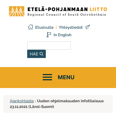
Siirry
Etelä-
sisältöön
Pohjanmaan
liitto
Etusivulle
Yhteystiedot
In English
Hae sivustolta
HAE
Ajankohtaista
›
Uuden ohjelmakauden infotilaisuus
23.11.2021 (Länsi-Suomi)