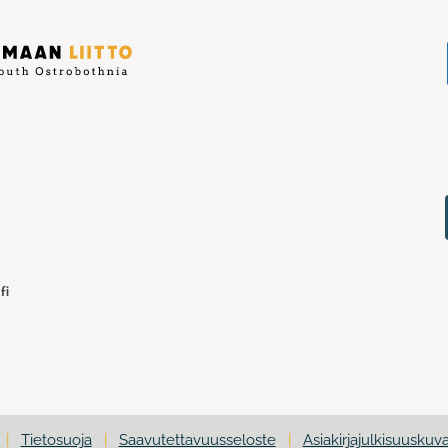
fi
|
Tietosuoja
|
Saavutettavuusseloste
|
Asiakirjajulkisuuskuv