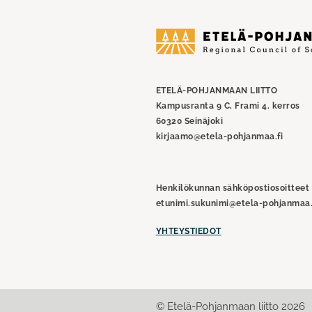
Etelä-
Pohjanmaan
liitto
ETELÄ-POHJANMAAN LIITTO
Kampusranta 9 C, Frami 4. kerros
60320 Seinäjoki
kirjaamo@etela-pohjanmaa.fi
Henkilökunnan sähköpostiosoitteet
etunimi.sukunimi@etela-pohjanmaa.
YHTEYSTIEDOT
© Etelä-Pohjanmaan liitto 2026