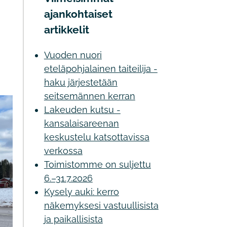
ajankohtaiset
artikkelit
Vuoden nuori
eteläpohjalainen taiteilija -
haku järjestetään
seitsemännen kerran
Lakeuden kutsu -
kansalaisareenan
keskustelu katsottavissa
verkossa
Toimistomme on suljettu
6.–31.7.2026
Kysely auki: kerro
näkemyksesi vastuullisista
ja paikallisista