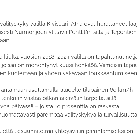
 välityskyky välillä Kivisaari–Atria ovat herättäneet laa
isesti Nurmonjoen ylittävä Penttilän silta ja Tepontien
tkään.
 kieltä: vuosien 2018–2024 välillä on tapahtunut nelj
oissa on menehtynyt kuusi henkilöä. Viimeisin tapa
apsen kuolemaan ja yhden vakavaan loukkaantumisee
parantamaan asettamalla alueelle tilapäinen 60 km/h
tenkaan vastaa pitkän aikavälin tarpeita, sillä
voa päivässä – joista 10 prosenttia on raskasta
ä huomattavasti parempaa välityskykyä ja turvallisuutt
n, että tiesuunnitelma yhteysvälin parantamiseksi on