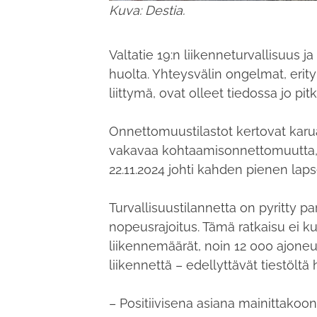
Kuva: Destia.
Valtatie 19:n liikenneturvallisuus ja
huolta. Yhteysvälin ongelmat, erity
liittymä, ovat olleet tiedossa jo pi
Onnettomuustilastot kertovat karua
vakavaa kohtaamisonnettomuutta, j
22.11.2024 johti kahden pienen l
Turvallisuustilannetta on pyritty 
nopeusrajoitus. Tämä ratkaisu ei kui
liikennemäärät, noin 12 000 ajoneu
liikennettä – edellyttävät tiestölt
– Positiivisena asiana mainittakoo