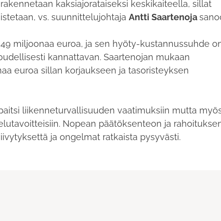
akennetaan kaksiajorataiseksi keskikaiteella, sillat
istetaan, vs. suunnittelujohtaja
Antti Saartenoja
sano
49 miljoonaa euroa, ja sen hyöty-kustannussuhde o
aloudellisesti kannattavan. Saartenojan mukaan
onaa euroa sillan korjaukseen ja tasoristeyksen
 paitsi liikenneturvallisuuden vaatimuksiin mutta myö
lutavoitteisiin. Nopean päätöksenteon ja rahoitukse
viivytyksettä ja ongelmat ratkaista pysyvästi.