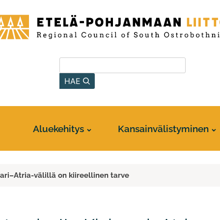
-
anmaan
Hae sivustolta
HAE
Aluekehitys
Kansainvälistyminen
ari–Atria-välillä on kiireellinen tarve