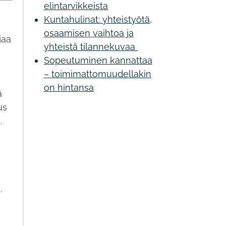
elintarvikkeista
Kuntahulinat: yhteistyötä,
osaamisen vaihtoa ja
jaa
yhteistä tilannekuvaa
Sopeutuminen kannattaa
– toimimattomuudellakin
on hintansa
ä
us
n.
a.