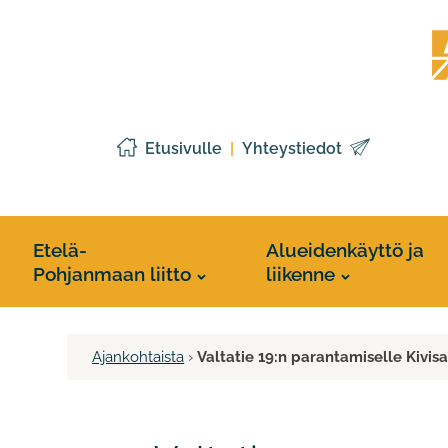
Siirry
Etelä
sisältöön
Pohj
liitto
Etusivulle
Yhteystiedot
Etelä-
Alueidenkäyttö ja
Pohjanmaan liitto
liikenne
Ajankohtaista
›
Valtatie 19:n parantamiselle Kivisa