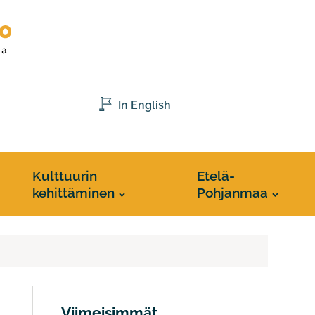
In English
Kulttuurin
Etelä-
kehittäminen
Pohjanmaa
Viimeisimmät