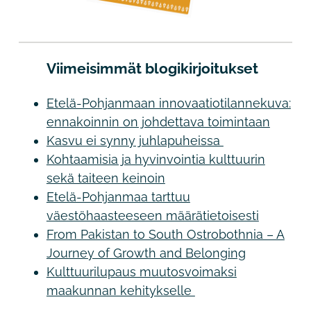
Viimeisimmät blogikirjoitukset
Etelä-Pohjanmaan innovaatiotilannekuva:
ennakoinnin on johdettava toimintaan
Kasvu ei synny juhlapuheissa
Kohtaamisia ja hyvinvointia kulttuurin
sekä taiteen keinoin
Etelä-Pohjanmaa tarttuu
väestöhaasteeseen määrätietoisesti
From Pakistan to South Ostrobothnia – A
Journey of Growth and Belonging
Kulttuurilupaus muutosvoimaksi
maakunnan kehitykselle