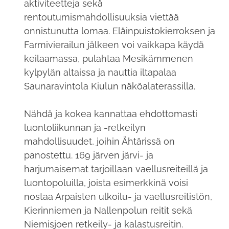
aktiviteetteja sekä
rentoutumismahdollisuuksia viettää
onnistunutta lomaa. Eläinpuistokierroksen ja
Farmivierailun jälkeen voi vaikkapa käydä
keilaamassa, pulahtaa Mesikämmenen
kylpylän altaissa ja nauttia iltapalaa
Saunaravintola Kiulun näköalaterassilla.
Nähdä ja kokea kannattaa ehdottomasti
luontoliikunnan ja -retkeilyn
mahdollisuudet, joihin Ähtärissä on
panostettu. 169 järven järvi- ja
harjumaisemat tarjoillaan vaellusreiteillä ja
luontopoluilla, joista esimerkkinä voisi
nostaa Arpaisten ulkoilu- ja vaellusreitistön,
Kierinniemen ja Nallenpolun reitit sekä
Niemisjoen retkeily- ja kalastusreitin.