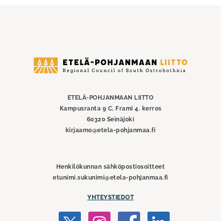
Etelä-
Pohjanmaan
liitto
ETELÄ-POHJANMAAN LIITTO
Kampusranta 9 C, Frami 4. kerros
60320 Seinäjoki
kirjaamo@etela-pohjanmaa.fi
Henkilökunnan sähköpostiosoitteet
etunimi.sukunimi@etela-pohjanmaa.fi
YHTEYSTIEDOT