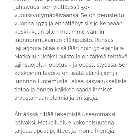
juhlavuosi sen viettäessä 50-
vuotissyntymäpäiväänsä. Se on perustettu
vuonna 1973 ja ennättänyt siis jo kepeään
keski-ikään ollen maamme vanhin
luonnonmukainen eläinpuisto. Runsas
lajitarjonta pitää sisällään noin 50 eläinlajia.
Matkailun lisäksi puistolla on tärkeä tehtävä
lajinsuojelu-, opetus – ja opastustyössä. Sen
keskeinen tavoite on lisätä eläinlajien ja
luonnon tuntemusta, jakaa kasvatuksellista
tietoa ja ennen kaikkea saada ihmiset
arvostamaan eläimiä ja eri lajeja.
Ähtärissä riittää tekemistä useammaksi
päiväksi. Matkailualue kokonaisuutena
tarjoaa upeat puitteet ja monia hienoja