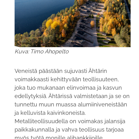
Kuva: Timo Ahopelto
Veneistä päästään sujuvasti Ähtärin
voimakkaasti kehittyvään teollisuuteen,
joka tuo mukanaan elinvoimaa ja kasvun
edellytyksiä. Ähtärissä valmistetaan ja se on
tunnettu muun muassa alumiiniveneistään
ja kelluvista kaivinkoneista.
Metalliteollisuudella on voimakas jalansija
paikkakunnalla ja vahva teollisuus tarjoaa
myös työtä monille alihankkijoille.