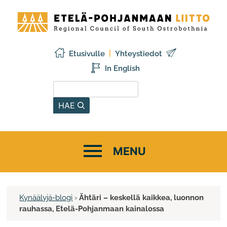
Siirry
Etelä-
sisältöön
Pohjanmaan
liitto
Etusivulle
Yhteystiedot
In English
Hae sivustolta
HAE
Kynäälyjä-blogi
›
Ähtäri – keskellä kaikkea, luonnon
rauhassa, Etelä-Pohjanmaan kainalossa