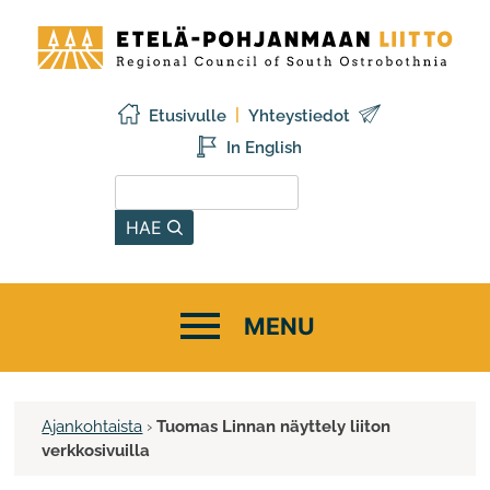
Siirry
Etelä-
sisältöön
Pohjanmaan
liitto
Etusivulle
Yhteystiedot
In English
Hae sivustolta
HAE
Ajankohtaista
›
Tuomas Linnan näyttely liiton
verkkosivuilla