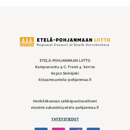
Etelä-
Pohjanmaan
liitto
ETELÄ-POHJANMAAN LIITTO
Kampusranta 9 C, Frami 4. kerros
60320 Seinäjoki
kirjaamo@etela-pohjanmaa.fi
Henkilökunnan sähköpostiosoitteet
etunimi.sukunimi@etela-pohjanmaa.fi
YHTEYSTIEDOT