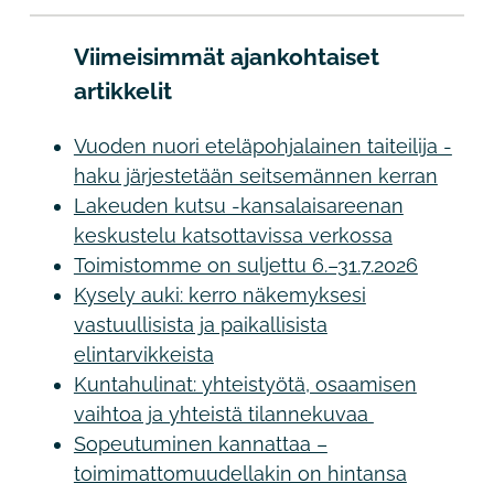
Viimeisimmät ajankohtaiset
artikkelit
Vuoden nuori eteläpohjalainen taiteilija -
haku järjestetään seitsemännen kerran
Lakeuden kutsu -kansalaisareenan
keskustelu katsottavissa verkossa
Toimistomme on suljettu 6.–31.7.2026
Kysely auki: kerro näkemyksesi
vastuullisista ja paikallisista
elintarvikkeista
Kuntahulinat: yhteistyötä, osaamisen
vaihtoa ja yhteistä tilannekuvaa
Sopeutuminen kannattaa –
toimimattomuudellakin on hintansa