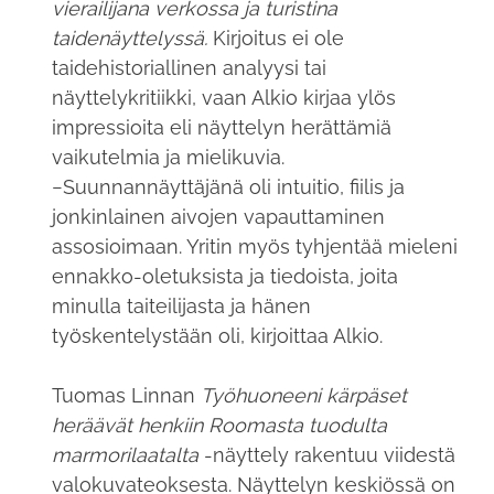
vierailijana verkossa ja turistina
taidenäyttelyssä.
Kirjoitus ei ole
taidehistoriallinen analyysi tai
näyttelykritiikki, vaan Alkio kirjaa ylös
impressioita eli näyttelyn herättämiä
vaikutelmia ja mielikuvia.
−Suunnannäyttäjänä oli intuitio, fiilis ja
jonkinlainen aivojen vapauttaminen
assosioimaan. Yritin myös tyhjentää mieleni
ennakko-oletuksista ja tiedoista, joita
minulla taiteilijasta ja hänen
työskentelystään oli, kirjoittaa Alkio.
Tuomas Linnan
Työhuoneeni kärpäset
heräävät henkiin Roomasta tuodulta
marmorilaatalta
-näyttely rakentuu viidestä
valokuvateoksesta. Näyttelyn keskiössä on