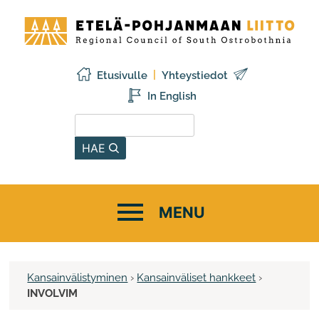
Siirry
Etelä-
sisältöön
Pohjanmaan
liitto
Etusivulle
Yhteystiedot
In English
Hae sivustolta
HAE
Kansainvälistyminen
›
Kansainväliset hankkeet
›
INVOLVIM