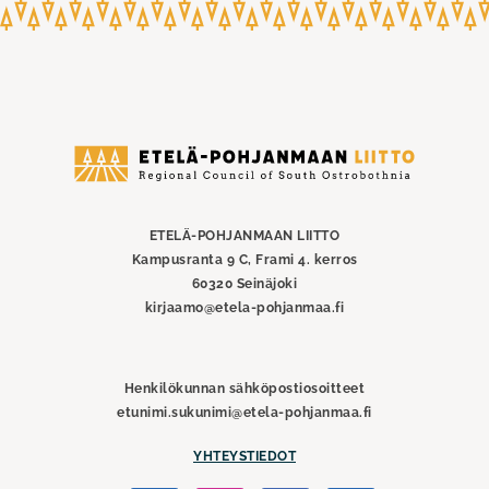
Etelä-
Pohjanmaan
liitto
ETELÄ-POHJANMAAN LIITTO
Kampusranta 9 C, Frami 4. kerros
60320 Seinäjoki
kirjaamo@etela-pohjanmaa.fi
Henkilökunnan sähköpostiosoitteet
etunimi.sukunimi@etela-pohjanmaa.fi
YHTEYSTIEDOT