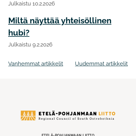
Julkaistu
10.2.2026
Miltä näyttää yhteisöllinen
hubi?
Julkaistu
9.2.2026
Artikkelien
Vanhemmat artikkelit
Uudemmat artikkelit
selaus
Etelä-
Pohjanmaan
liitto
ETELÄ-POHJANMAAN LIITTO