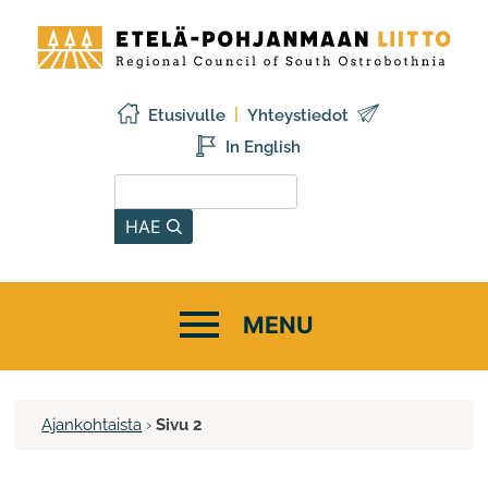
Siirry
Etelä-
sisältöön
Pohjanmaan
liitto
Etusivulle
Yhteystiedot
In English
Hae sivustolta
HAE
Ajankohtaista
›
Sivu 2