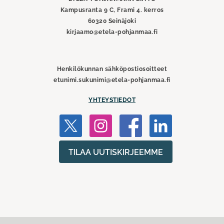
Kampusranta 9 C, Frami 4. kerros
60320 Seinäjoki
kirjaamo@etela-pohjanmaa.fi
Henkilökunnan sähköpostiosoitteet
etunimi.sukunimi@etela-pohjanmaa.fi
YHTEYSTIEDOT
TILAA UUTISKIRJEEMME